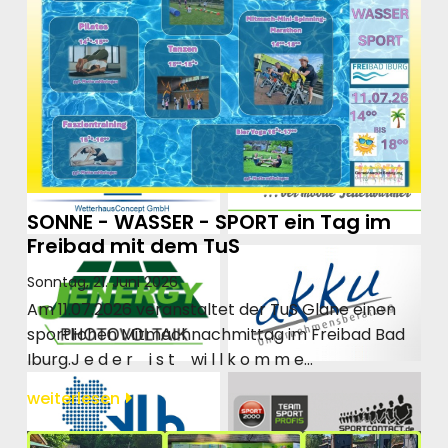
SONNE - WASSER - SPORT ein Tag im
Freibad mit dem TuS
Sonntag, 21. Juni 2026
Am 11.07.2026 veranstaltet der TuS Glane einen
sportlichen Mitmachnachmittag im Freibad Bad
Iburg.J e d e r i s t wi l l k o m m e...
weiterlesen