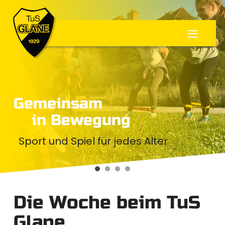
≡
Gemeinsam
in Bewegung
Sport und Spiel für jedes Alter
Die Woche beim TuS
Glane