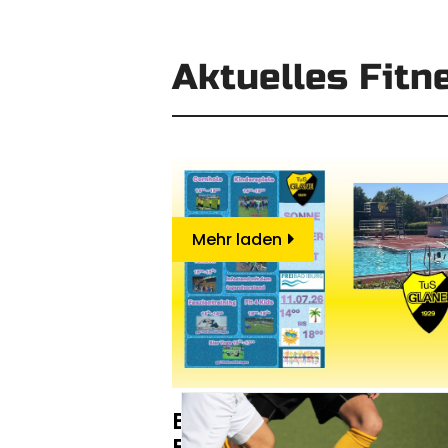
Aktuelles Fitn
Mehr laden
Breitensportabteilung b
Freibad an