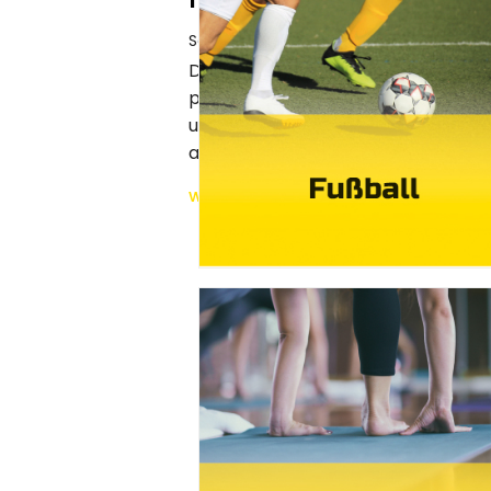
Sonntag, 26. Juli 2026
Die Breitensportabteilung stellte si
paar Bereichen aus seinem Sport
unterstützte so das Freibad mit ei
abwechslungsreichen Nachmittag fü
weiterlesen