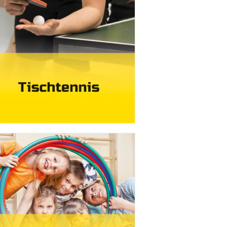
den Ferien 02.07. -
 18:30 - 19:30 Uhr, neben dem
rk GlaneBodyfit / Fazientraining
0 - 19:30 Uhr, neben dem
rk...