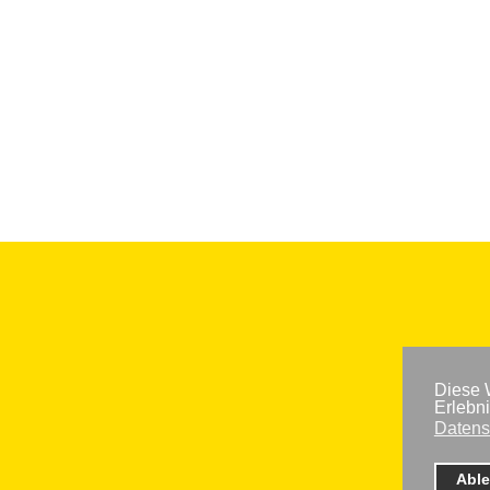
Diese 
Erlebn
Datens
Abl