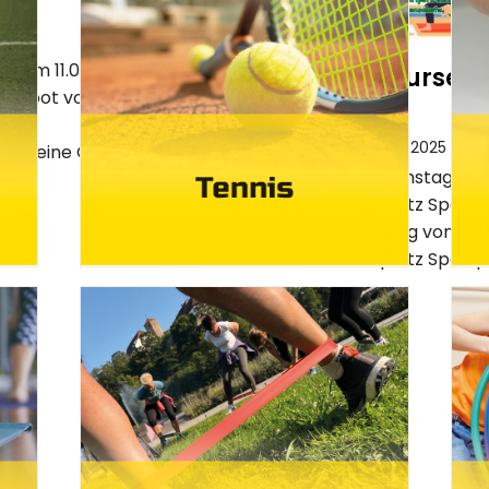
ch am 11.07.2026 mit ein
Sommerkurse in 
angebot vorund
12.08.2026
nem
Montag, 30. Juni 2025
r seine Gäste.Von...
Pilates am Dienstag von
Kunstrasenplatz Sportpa
am Donnerstag von 18:3
Kunstrasenplatz Sportpa
weiterlesen